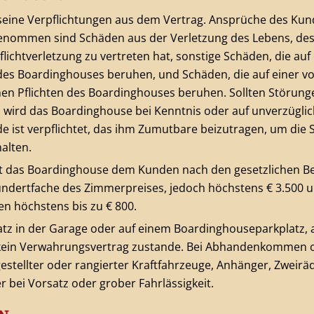
seine Verpflichtungen aus dem Vertrag. Ansprüche des Kun
enommen sind Schäden aus der Verletzung des Lebens, des
ichtverletzung zu vertreten hat, sonstige Schäden, die auf
 des Boardinghouses beruhen, und Schäden, die auf einer vo
hen Pflichten des Boardinghouses beruhen. Sollten Störun
 wird das Boardinghouse bei Kenntnis oder auf unverzügl
nde ist verpflichtet, das ihm Zumutbare beizutragen, um di
alten.
et das Boardinghouse dem Kunden nach den gesetzlichen B
ndertfache des Zimmerpreises, jedoch höchstens € 3.500 u
n höchstens bis zu € 800.
atz in der Garage oder auf einem Boardinghouseparkplatz, 
 kein Verwahrungsvertrag zustande. Bei Abhandenkommen 
tellter oder rangierter Kraftfahrzeuge, Anhänger, Zweiräd
 bei Vorsatz oder grober Fahrlässigkeit.