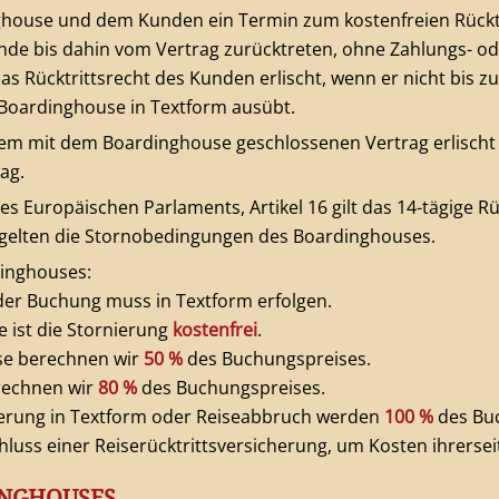
house und dem Kunden ein Termin zum kostenfreien Rücktr
unde bis dahin vom Vertrag zurücktreten, ohne Zahlungs- 
s Rücktrittsrecht des Kunden erlischt, wenn er nicht bis z
Boardinghouse in Textform ausübt.
 dem mit dem Boardinghouse geschlossenen Vertrag erlisch
ag.
s Europäischen Parlaments, Artikel 16 gilt das 14-tägige Rüc
gelten die Stornobedingungen des Boardinghouses.
inghouses:
der Buchung muss in Textform erfolgen.
e ist die Stornierung
kostenfrei
.
se berechnen wir
50 %
des Buchungspreises.
rechnen wir
80 %
des Buchungspreises.
nierung in Textform oder Reiseabbruch werden
100 %
des Buc
luss einer Reiserücktrittsversicherung, um Kosten ihrersei
INGHOUSES